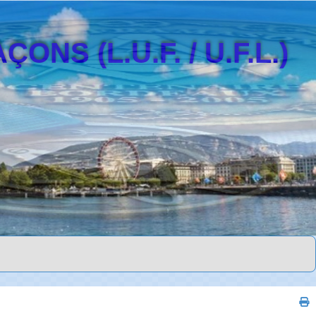
S (L.U.F. / U.F.L.)