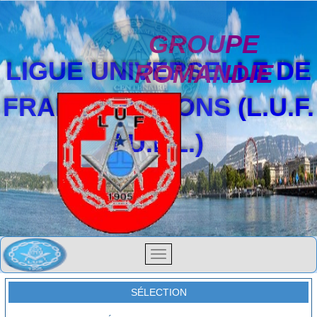
GROUPE
LIGUE UNIVERSELLE DE
ROMANDIE
FRANCS-MAÇONS (L.U.F.
/ U.F.L.)
SÉLECTION