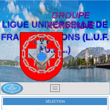
GROUPE
LIGUE UNIVERSELLE DE
ROMANDIE
FRANCS-MAÇONS (L.U.F.
/ U.F.L.)
SÉLECTION