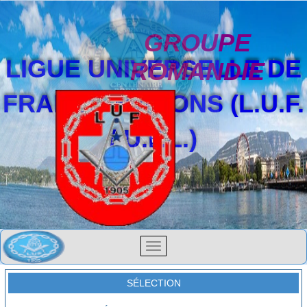
GROUPE
LIGUE UNIVERSELLE DE
ROMANDIE
FRANCS-MAÇONS (L.U.F.
/ U.F.L.)
SÉLECTION