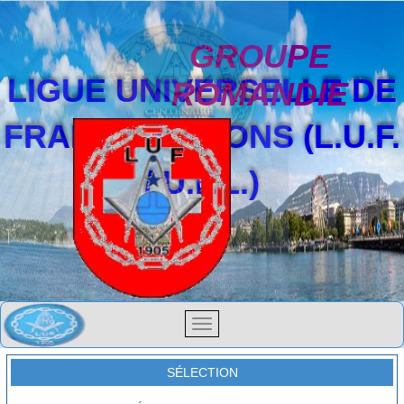
GROUPE
LIGUE UNIVERSELLE DE
ROMANDIE
FRANCS-MAÇONS (L.U.F.
/ U.F.L.)
SÉLECTION