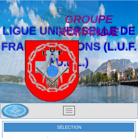
GROUPE
LIGUE UNIVERSELLE DE
ROMANDIE
FRANCS-MAÇONS (L.U.F.
/ U.F.L.)
SÉLECTION