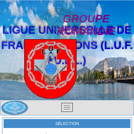
GROUPE
LIGUE UNIVERSELLE DE
ROMANDIE
FRANCS-MAÇONS (L.U.F.
/ U.F.L.)
SÉLECTION