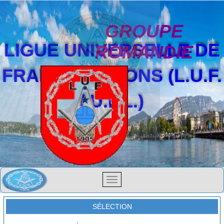
GROUPE
LIGUE UNIVERSELLE DE
ROMANDIE
FRANCS-MAÇONS (L.U.F.
/ U.F.L.)
SÉLECTION