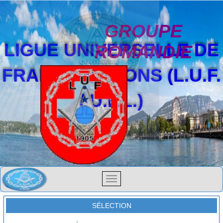
GROUPE
LIGUE UNIVERSELLE DE
ROMANDIE
FRANCS-MAÇONS (L.U.F.
/ U.F.L.)
SÉLECTION