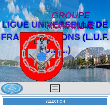
GROUPE
LIGUE UNIVERSELLE DE
ROMANDIE
FRANCS-MAÇONS (L.U.F.
/ U.F.L.)
SÉLECTION