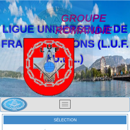
GROUPE
LIGUE UNIVERSELLE DE
ROMANDIE
FRANCS-MAÇONS (L.U.F.
/ U.F.L.)
SÉLECTION