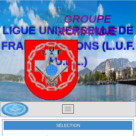
GROUPE
LIGUE UNIVERSELLE DE
ROMANDIE
FRANCS-MAÇONS (L.U.F.
/ U.F.L.)
SÉLECTION