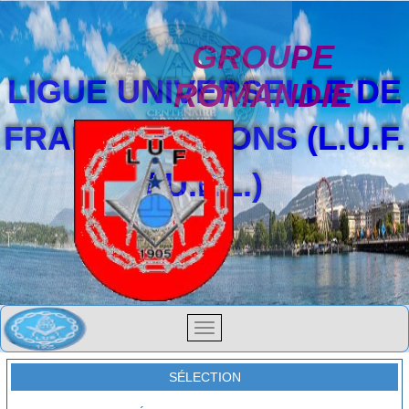
GROUPE
LIGUE UNIVERSELLE DE
ROMANDIE
FRANCS-MAÇONS (L.U.F.
/ U.F.L.)
SÉLECTION