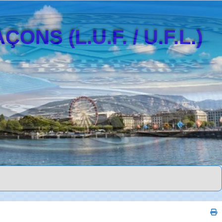
S (L.U.F. / U.F.L.)