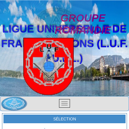
GROUPE
LIGUE UNIVERSELLE DE
ROMANDIE
FRANCS-MAÇONS (L.U.F.
/ U.F.L.)
SÉLECTION