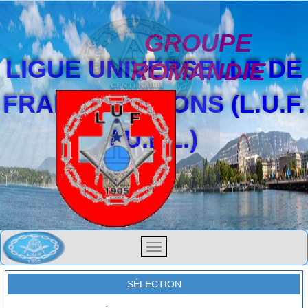
GROUPE
LIGUE UNIVERSELLE DE
ROMANDIE
FRANCS-MAÇONS (L.U.F.
/ U.F.L.)
SÉLECTION